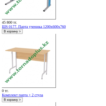
45 800 тг.
ШS 0177. Парта ученика 1200х600х760
В корзину >
0 тг.
Комплект парта + 2 стула
В корзину >