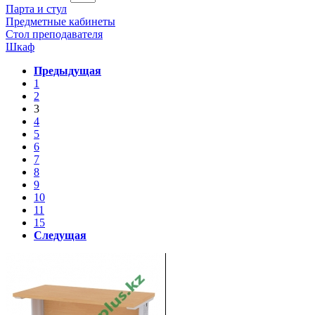
Парта и стул
Предметные кабинеты
Стол преподавателя
Шкаф
Предыдущая
1
2
3
4
5
6
7
8
9
10
11
15
Следущая