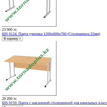
23 900 тг.
ШS 0124. Парта ученика 1200х600х760 (Столешница 22мм)
В корзину >
20 200 тг.
ШS 0159. Парта с наклонной столешницей для начальных клас