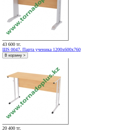
43 600 тг.
ШS 0047. Парта ученика 1200х600х760
В корзину >
20 400 тг.