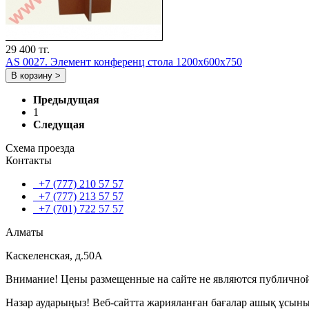
29 400 тг.
AS 0027. Элемент конференц стола 1200х600х750
В корзину >
Предыдущая
1
Следущая
Схема проезда
Контакты
+7 (777) 210 57 57
+7 (777) 213 57 57
+7 (701) 722 57 57
Алматы
Каскеленская, д.50А
Внимание! Цены размещенные на сайте не являются публичной
Назар аударыңыз! Веб-сайтта жарияланған бағалар ашық ұсын