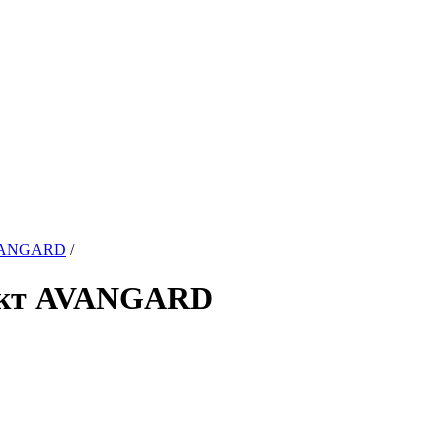
AVANGARD
/
лект AVANGARD