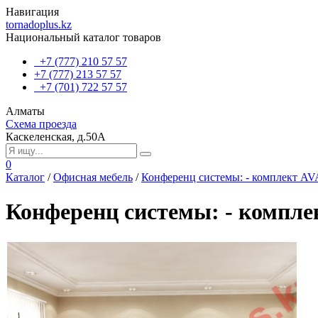
Навигация
tornadoplus.kz
Национальный каталог товаров
+7 (777) 210 57 57
+7 (777) 213 57 57
+7 (701) 722 57 57
Алматы
Схема проезда
Каскеленская, д.50А
0
Каталог
/
Офисная мебель
/
Конференц системы: - комплект 
Конференц системы: - комп