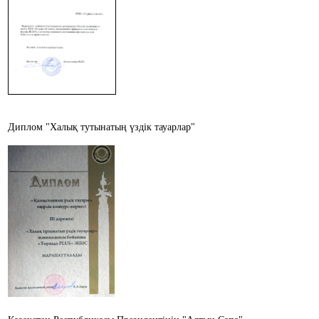
Диплом "Халық тутынатың үздік тауарлар"