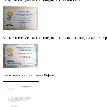
Қазақстан Республикасы Президентінің "Алтын Сапа"
Қазақстан Республикасы Президентінің: "Сапа саласындағы жетістіктер
Благодарность от компании Хефеле