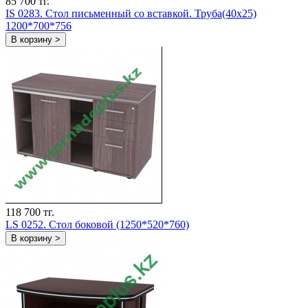
85 700 тг.
IS 0283. Стол письменный со вставкой. Труба(40х25)
1200*700*756
В корзину >
118 700 тг.
LS 0252. Стол боковой (1250*520*760)
В корзину >