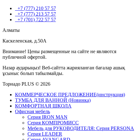
+7 (777) 210 57 57
+7 (777) 213 57 57
+7 (701) 722 57 57
Алматы
Каскеленская, д.50А
Внимание! Цены размещенные на сайте не являются
публичной офертой.
Назар аударыңыз! Веб-сайтта жарияланған бағалар ашық
ұсыныс болып табылмайды.
Торнадо PLUS © 2026
КОММЕРЧЕСКОЕ ПРЕДЛОЖЕНИЕ(инструкция)
ТУМБА ДЛЯ ВАННОЙ (Новинка)
КОМФОРТНАЯ ШКОЛА
Офисная мебель
Серия IRON MAN
Серия КОМПРОМИСС
Мебель для РУКОВОДИТЕЛЯ: Серия PERSONA
Серия LEADER
Серия AVANGARD