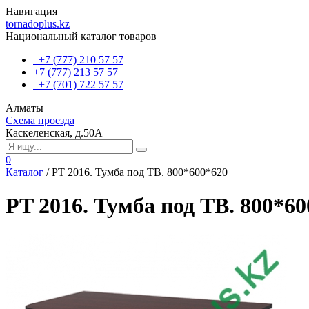
Навигация
tornadoplus.kz
Национальный каталог товаров
+7 (777) 210 57 57
+7 (777) 213 57 57
+7 (701) 722 57 57
Алматы
Схема проезда
Каскеленская, д.50А
0
Каталог
/
PT 2016. Тумба под ТВ. 800*600*620
PT 2016. Тумба под ТВ. 800*6