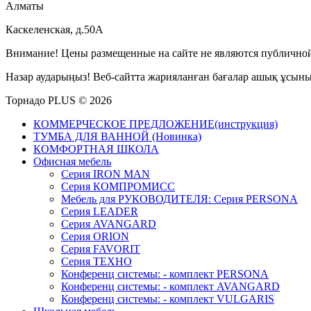
Алматы
Каскеленская, д.50А
Внимание! Цены размещенные на сайте не являются публичной
Назар аударыңыз! Веб-сайтта жарияланған бағалар ашық ұсын
Торнадо PLUS © 2026
КОММЕРЧЕСКОЕ ПРЕДЛОЖЕНИЕ(инструкция)
ТУМБА ДЛЯ ВАННОЙ (Новинка)
КОМФОРТНАЯ ШКОЛА
Офисная мебель
Серия IRON MAN
Серия КОМПРОМИСС
Мебель для РУКОВОДИТЕЛЯ: Серия PERSONA
Серия LEADER
Серия AVANGARD
Серия ORION
Серия FAVORIT
Серия ТЕХНО
Конференц системы: - комплект PERSONA
Конференц системы: - комплект AVANGARD
Конференц системы: - комплект VULGARIS