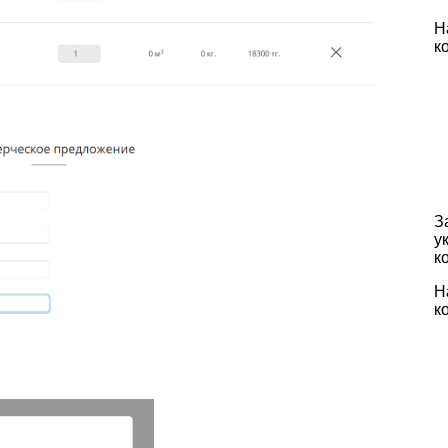
Н
к
З
у
к
Н
к