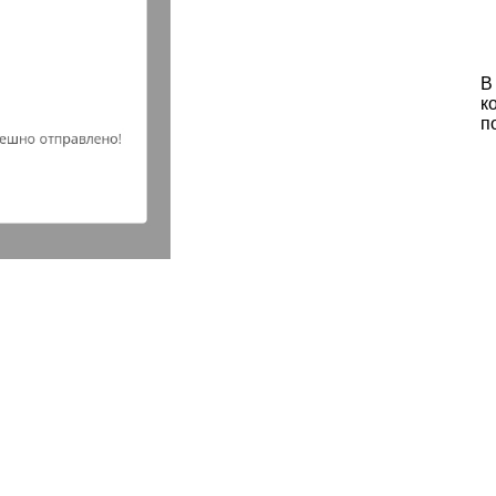
В
к
п