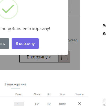
В
Д
П
к