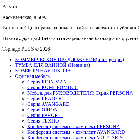
Алматы
Каскеленская, д.50А
Внимание! Цены размещенные на сайте не являются публичной
Назар аударыңыз! Веб-сайтта жарияланған бағалар ашық ұсын
Торнадо PLUS © 2026
КОММЕРЧЕСКОЕ ПРЕДЛОЖЕНИЕ(инструкция)
ТУМБА ДЛЯ ВАННОЙ (Новинка)
КОМФОРТНАЯ ШКОЛА
Офисная мебель
Серия IRON MAN
Серия КОМПРОМИСС
Мебель для РУКОВОДИТЕЛЯ: Серия PERSONA
Серия LEADER
Серия AVANGARD
Серия ORION
Серия FAVORIT
Серия ТЕХНО
Конференц системы: - комплект PERSONA
Конференц системы: - комплект AVANGARD
Конференц системы: - комплект VULGARIS