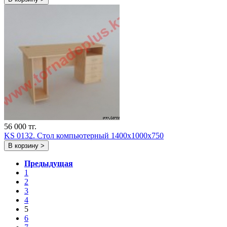
56 000 тг.
KS 0132. Стол компьютерный 1400х1000х750
В корзину >
Предыдущая
1
2
3
4
5
6