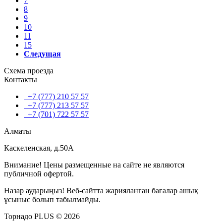
7
8
9
10
11
15
Следущая
Схема проезда
Контакты
+7 (777) 210 57 57
+7 (777) 213 57 57
+7 (701) 722 57 57
Алматы
Каскеленская, д.50А
Внимание! Цены размещенные на сайте не являются
публичной офертой.
Назар аударыңыз! Веб-сайтта жарияланған бағалар ашық
ұсыныс болып табылмайды.
Торнадо PLUS © 2026