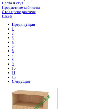
Парта и стул
Предметные кабинеты
Стол преподавателя
Шкаф
Предыдущая
1
2
3
4
5
6
7
8
9
10
11
15
Следущая