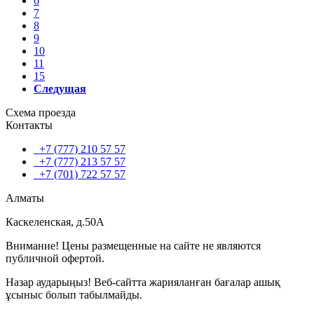
6
7
8
9
10
11
15
Следущая
Схема проезда
Контакты
+7 (777) 210 57 57
+7 (777) 213 57 57
+7 (701) 722 57 57
Алматы
Каскеленская, д.50А
Внимание! Цены размещенные на сайте не являются
публичной офертой.
Назар аударыңыз! Веб-сайтта жарияланған бағалар ашық
ұсыныс болып табылмайды.