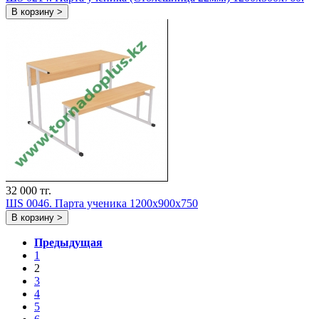
В корзину >
32 000 тг.
ШS 0046. Парта ученика 1200х900х750
В корзину >
Предыдущая
1
2
3
4
5