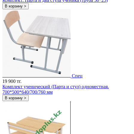
Комплект: Парта и два стула ученика (труба 50*25)
В корзину >
Спец
19 900 тг.
Комплект ученический (Парта и стул) одноместная.
700*500*640/700/760 мм
В корзину >