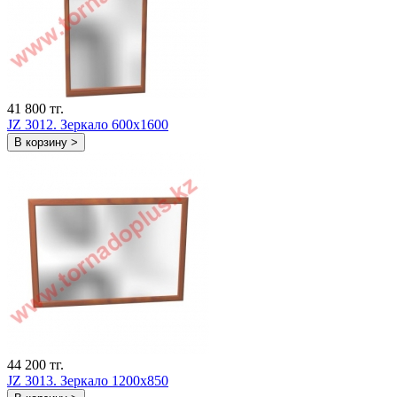
41 800 тг.
JZ 3012. Зеркало 600х1600
В корзину >
44 200 тг.
JZ 3013. Зеркало 1200х850