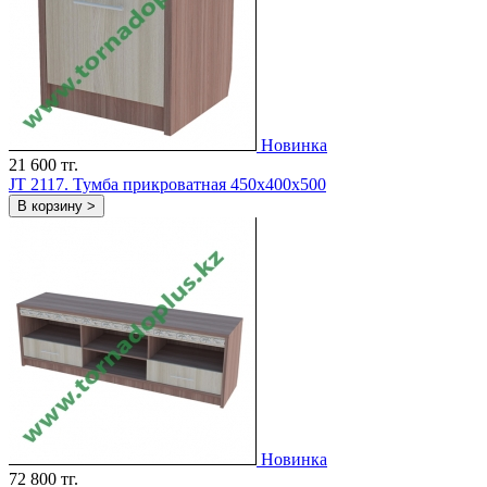
Новинка
21 600 тг.
JT 2117. Тумба прикроватная 450х400х500
В корзину >
Новинка
72 800 тг.