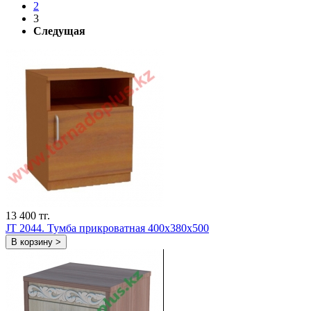
2
3
Следущая
13 400 тг.
JT 2044. Тумба прикроватная 400х380х500
В корзину >