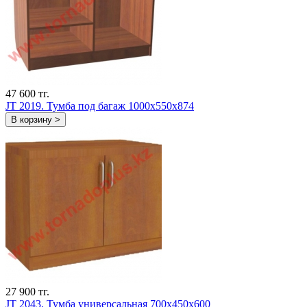
47 600 тг.
JT 2019. Тумба под багаж 1000х550х874
В корзину >
27 900 тг.
JT 2043. Тумба универсальная 700х450х600