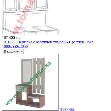
107 400 тг.
JH 1075. Вешалка с багажной тумбой - ПрестижЛюкс
1000х550х2050
В корзину >
Новинка