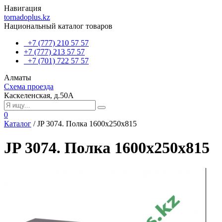
Навигация
tornadoplus.kz
Национальный каталог товаров
+7 (777) 210 57 57
+7 (777) 213 57 57
+7 (701) 722 57 57
Алматы
Схема проезда
Каскеленская, д.50А
0
Каталог
/
JP 3074. Полка 1600x250x815
JP 3074. Полка 1600x250x815