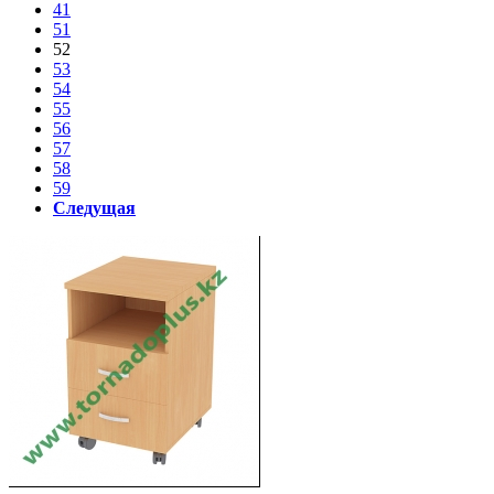
41
51
52
53
54
55
56
57
58
59
Следущая