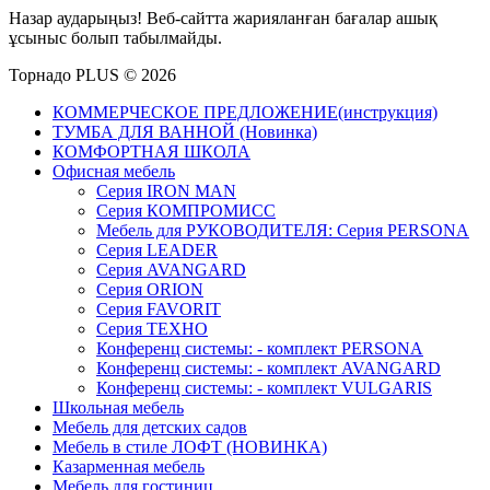
Назар аударыңыз! Веб-сайтта жарияланған бағалар ашық
ұсыныс болып табылмайды.
Торнадо PLUS © 2026
КОММЕРЧЕСКОЕ ПРЕДЛОЖЕНИЕ(инструкция)
ТУМБА ДЛЯ ВАННОЙ (Новинка)
КОМФОРТНАЯ ШКОЛА
Офисная мебель
Серия IRON MAN
Серия КОМПРОМИСС
Мебель для РУКОВОДИТЕЛЯ: Серия PERSONA
Серия LEADER
Серия AVANGARD
Серия ORION
Серия FAVORIT
Серия ТЕХНО
Конференц системы: - комплект PERSONA
Конференц системы: - комплект AVANGARD
Конференц системы: - комплект VULGARIS
Школьная мебель
Мебель для детских садов
Мебель в стиле ЛОФТ (НОВИНКА)
Казарменная мебель
Мебель для гостиниц