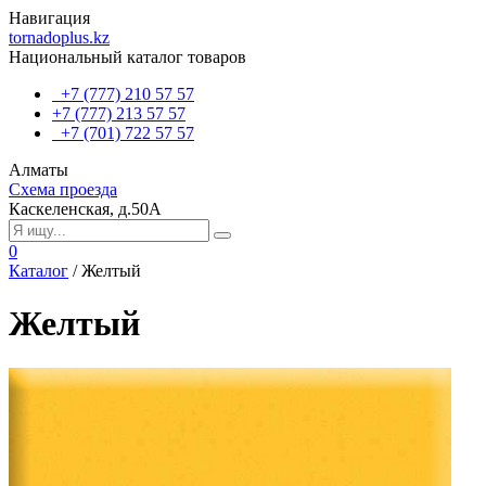
Навигация
tornadoplus.kz
Национальный каталог товаров
+7 (777) 210 57 57
+7 (777) 213 57 57
+7 (701) 722 57 57
Алматы
Схема проезда
Каскеленская, д.50А
0
Каталог
/
Желтый
Желтый