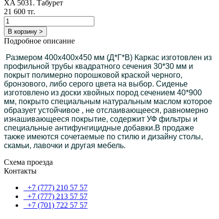
XA 5031. Табурет
21 600 тг.
В корзину >
Подробное описание
Размером 400х400х450 мм (Д*Г*В) Каркас изготовлен из
профильной трубы квадратного сечения 30*30 мм и
покрыт полимерно порошковой краской черного,
бронзового, либо серого цвета на выбор. Сиденье
изготовлено из доски хвойных пород сечением 40*900
мм, покрыто специальным натуральным маслом которое
образует устойчивое , не отслаивающееся, равномерно
изнашивающееся покрытие, содержит УФ фильтры и
специальные антифунгицидные добавки.В продаже
также имеются сочетаемые по стилю и дизайну столы,
скамьи, лавочки и другая мебель.
Схема проезда
Контакты
+7 (777) 210 57 57
+7 (777) 213 57 57
+7 (701) 722 57 57