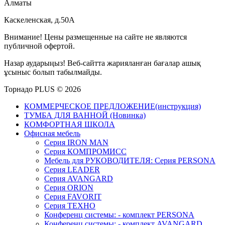
Алматы
Каскеленская, д.50А
Внимание! Цены размещенные на сайте не являются
публичной офертой.
Назар аударыңыз! Веб-сайтта жарияланған бағалар ашық
ұсыныс болып табылмайды.
Торнадо PLUS © 2026
КОММЕРЧЕСКОЕ ПРЕДЛОЖЕНИЕ(инструкция)
ТУМБА ДЛЯ ВАННОЙ (Новинка)
КОМФОРТНАЯ ШКОЛА
Офисная мебель
Серия IRON MAN
Серия КОМПРОМИСС
Мебель для РУКОВОДИТЕЛЯ: Серия PERSONA
Серия LEADER
Серия AVANGARD
Серия ORION
Серия FAVORIT
Серия ТЕХНО
Конференц системы: - комплект PERSONA
Конференц системы: - комплект AVANGARD