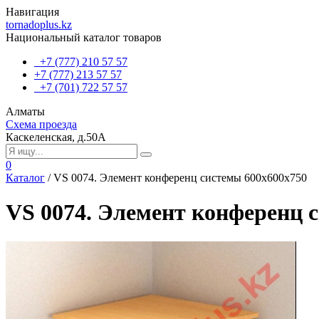
Навигация
tornadoplus.kz
Национальный каталог товаров
+7 (777) 210 57 57
+7 (777) 213 57 57
+7 (701) 722 57 57
Алматы
Схема проезда
Каскеленская, д.50А
0
Каталог
/
VS 0074. Элемент конференц системы 600х600х750
VS 0074. Элемент конференц 