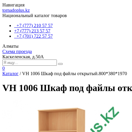
Навигация
tornadoplus.kz
Национальный каталог товаров
+7 (777) 210 57 57
+7 (777) 213 57 57
+7 (701) 722 57 57
Алматы
Схема проезда
Каскеленская, д.50А
0
Каталог
/
VH 1006 Шкаф под файлы открытый.800*380*1970
VH 1006 Шкаф под файлы отк