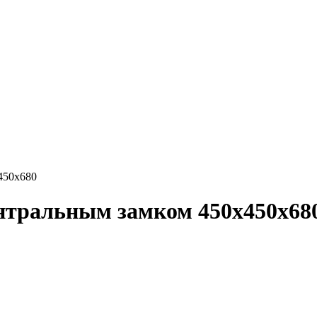
450х680
ентральным замком 450х450х68