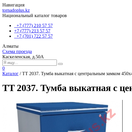
Навигация
tornadoplus.kz
Национальный каталог товаров
+7 (777) 210 57 57
+7 (777) 213 57 57
+7 (701) 722 57 57
Алматы
Схема проезда
Каскеленская, д.50А
0
Каталог
/
TT 2037. Тумба выкатная с центральным замком 450х
TT 2037. Тумба выкатная с ц