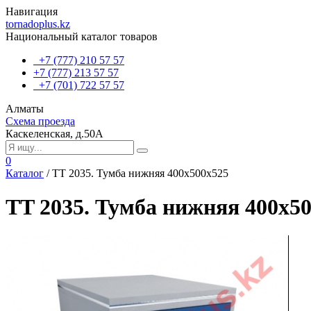
Навигация
tornadoplus.kz
Национальный каталог товаров
+7 (777) 210 57 57
+7 (777) 213 57 57
+7 (701) 722 57 57
Алматы
Схема проезда
Каскеленская, д.50А
0
Каталог
/
TT 2035. Тумба нижняя 400х500х525
TT 2035. Тумба нижняя 400х5