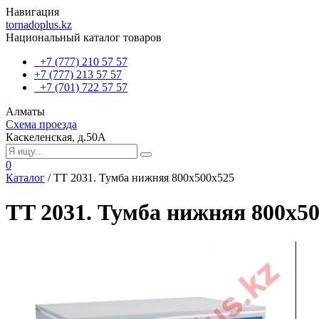
Навигация
tornadoplus.kz
Национальный каталог товаров
+7 (777) 210 57 57
+7 (777) 213 57 57
+7 (701) 722 57 57
Алматы
Схема проезда
Каскеленская, д.50А
0
Каталог
/
TT 2031. Тумба нижняя 800х500х525
TT 2031. Тумба нижняя 800х5