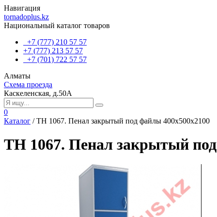
Навигация
tornadoplus.kz
Национальный каталог товаров
+7 (777) 210 57 57
+7 (777) 213 57 57
+7 (701) 722 57 57
Алматы
Схема проезда
Каскеленская, д.50А
0
Каталог
/
TH 1067. Пенал закрытый под файлы 400х500х2100
TH 1067. Пенал закрытый под