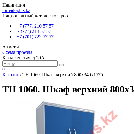
Навигация
tornadoplus.kz
Национальный каталог товаров
+7 (777) 210 57 57
+7 (777) 213 57 57
+7 (701) 722 57 57
Алматы
Схема проезда
Каскеленская, д.50А
0
Каталог
/
TH 1060. Шкаф верхний 800х340х1575
TH 1060. Шкаф верхний 800х3