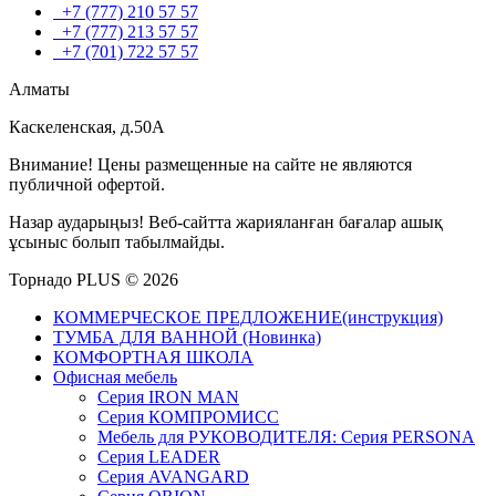
+7 (777) 210 57 57
+7 (777) 213 57 57
+7 (701) 722 57 57
Алматы
Каскеленская, д.50А
Внимание! Цены размещенные на сайте не являются
публичной офертой.
Назар аударыңыз! Веб-сайтта жарияланған бағалар ашық
ұсыныс болып табылмайды.
Торнадо PLUS © 2026
КОММЕРЧЕСКОЕ ПРЕДЛОЖЕНИЕ(инструкция)
ТУМБА ДЛЯ ВАННОЙ (Новинка)
КОМФОРТНАЯ ШКОЛА
Офисная мебель
Серия IRON MAN
Серия КОМПРОМИСС
Мебель для РУКОВОДИТЕЛЯ: Серия PERSONA
Серия LEADER
Серия AVANGARD