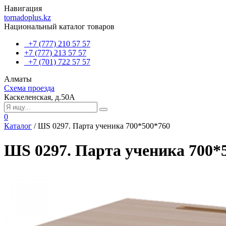
Навигация
tornadoplus.kz
Национальный каталог товаров
+7 (777) 210 57 57
+7 (777) 213 57 57
+7 (701) 722 57 57
Алматы
Схема проезда
Каскеленская, д.50А
0
Каталог
/
ШS 0297. Парта ученика 700*500*760
ШS 0297. Парта ученика 700*