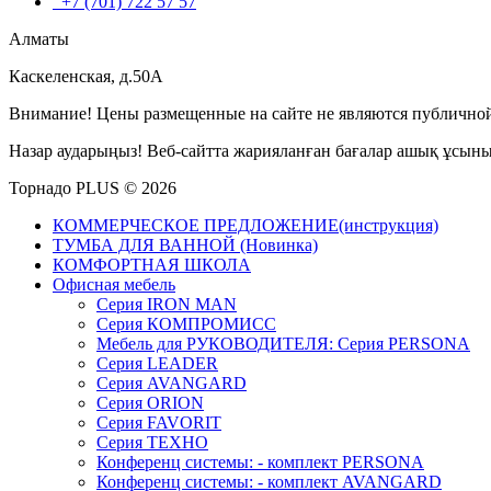
+7 (701) 722 57 57
Алматы
Каскеленская, д.50А
Внимание! Цены размещенные на сайте не являются публичной
Назар аударыңыз! Веб-сайтта жарияланған бағалар ашық ұсын
Торнадо PLUS © 2026
КОММЕРЧЕСКОЕ ПРЕДЛОЖЕНИЕ(инструкция)
ТУМБА ДЛЯ ВАННОЙ (Новинка)
КОМФОРТНАЯ ШКОЛА
Офисная мебель
Серия IRON MAN
Серия КОМПРОМИСС
Мебель для РУКОВОДИТЕЛЯ: Серия PERSONA
Серия LEADER
Серия AVANGARD
Серия ORION
Серия FAVORIT
Серия ТЕХНО
Конференц системы: - комплект PERSONA
Конференц системы: - комплект AVANGARD