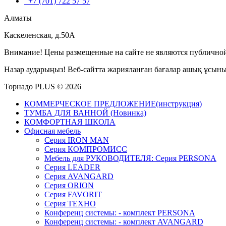
+7 (701) 722 57 57
Алматы
Каскеленская, д.50А
Внимание! Цены размещенные на сайте не являются публичной
Назар аударыңыз! Веб-сайтта жарияланған бағалар ашық ұсын
Торнадо PLUS © 2026
КОММЕРЧЕСКОЕ ПРЕДЛОЖЕНИЕ(инструкция)
ТУМБА ДЛЯ ВАННОЙ (Новинка)
КОМФОРТНАЯ ШКОЛА
Офисная мебель
Серия IRON MAN
Серия КОМПРОМИСС
Мебель для РУКОВОДИТЕЛЯ: Серия PERSONA
Серия LEADER
Серия AVANGARD
Серия ORION
Серия FAVORIT
Серия ТЕХНО
Конференц системы: - комплект PERSONA
Конференц системы: - комплект AVANGARD