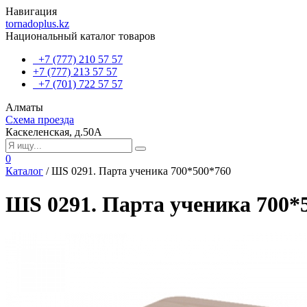
Навигация
tornadoplus.kz
Национальный каталог товаров
+7 (777) 210 57 57
+7 (777) 213 57 57
+7 (701) 722 57 57
Алматы
Схема проезда
Каскеленская, д.50А
0
Каталог
/
ШS 0291. Парта ученика 700*500*760
ШS 0291. Парта ученика 700*