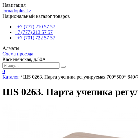
Навигация
tornadoplus.kz
Национальный каталог товаров
+7 (777) 210 57 57
+7 (777) 213 57 57
+7 (701) 722 57 57
Алматы
Схема проезда
Каскеленская, д.50А
0
Каталог
/
ШS 0263. Парта ученика регулируемая 700*500* 640/
ШS 0263. Парта ученика регул