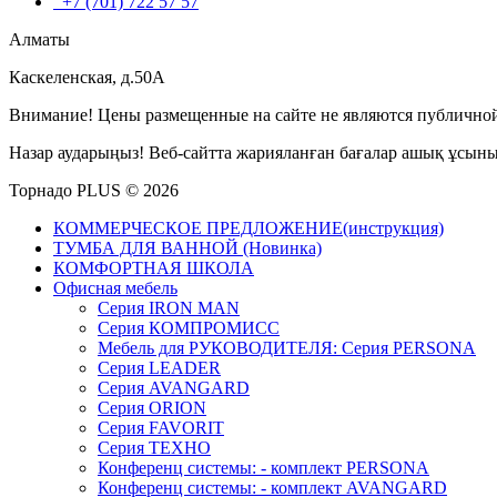
+7 (701) 722 57 57
Алматы
Каскеленская, д.50А
Внимание! Цены размещенные на сайте не являются публичной
Назар аударыңыз! Веб-сайтта жарияланған бағалар ашық ұсын
Торнадо PLUS © 2026
КОММЕРЧЕСКОЕ ПРЕДЛОЖЕНИЕ(инструкция)
ТУМБА ДЛЯ ВАННОЙ (Новинка)
КОМФОРТНАЯ ШКОЛА
Офисная мебель
Серия IRON MAN
Серия КОМПРОМИСС
Мебель для РУКОВОДИТЕЛЯ: Серия PERSONA
Серия LEADER
Серия AVANGARD
Серия ORION
Серия FAVORIT
Серия ТЕХНО
Конференц системы: - комплект PERSONA
Конференц системы: - комплект AVANGARD