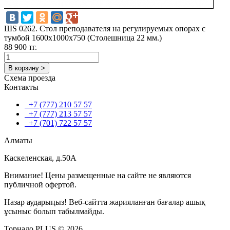
ШS 0262. Стол преподавателя на регулируемых опорах с
тумбой 1600х1000х750 (Столешница 22 мм.)
88 900 тг.
В корзину >
Схема проезда
Контакты
+7 (777) 210 57 57
+7 (777) 213 57 57
+7 (701) 722 57 57
Алматы
Каскеленская, д.50А
Внимание! Цены размещенные на сайте не являются
публичной офертой.
Назар аударыңыз! Веб-сайтта жарияланған бағалар ашық
ұсыныс болып табылмайды.
Торнадо PLUS © 2026