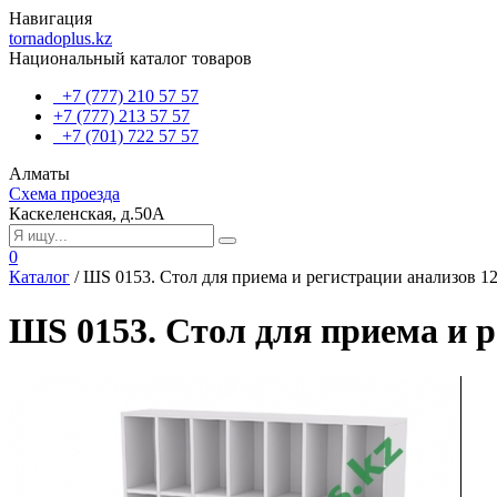
Навигация
tornadoplus.kz
Национальный каталог товаров
+7 (777) 210 57 57
+7 (777) 213 57 57
+7 (701) 722 57 57
Алматы
Схема проезда
Каскеленская, д.50А
0
Каталог
/
ШS 0153. Стол для приема и регистрации анализов 1
ШS 0153. Стол для приема и 