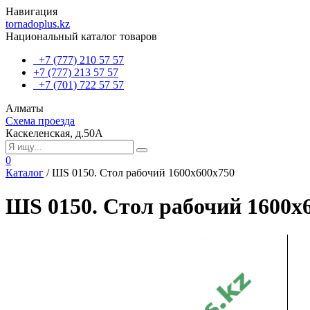
Навигация
tornadoplus.kz
Национальный каталог товаров
+7 (777) 210 57 57
+7 (777) 213 57 57
+7 (701) 722 57 57
Алматы
Схема проезда
Каскеленская, д.50А
0
Каталог
/
ШS 0150. Стол рабочий 1600х600х750
ШS 0150. Стол рабочий 1600х