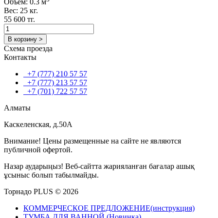
Объем: 0.3 м
Вес: 25 кг.
55 600 тг.
В корзину >
Схема проезда
Контакты
+7 (777) 210 57 57
+7 (777) 213 57 57
+7 (701) 722 57 57
Алматы
Каскеленская, д.50А
Внимание! Цены размещенные на сайте не являются
публичной офертой.
Назар аударыңыз! Веб-сайтта жарияланған бағалар ашық
ұсыныс болып табылмайды.
Торнадо PLUS © 2026
КОММЕРЧЕСКОЕ ПРЕДЛОЖЕНИЕ(инструкция)
ТУМБА ДЛЯ ВАННОЙ (Новинка)