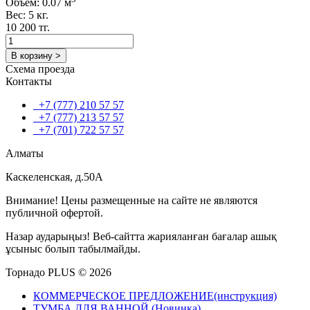
Объем: 0.07 м
Вес: 5 кг.
10 200 тг.
В корзину >
Схема проезда
Контакты
+7 (777) 210 57 57
+7 (777) 213 57 57
+7 (701) 722 57 57
Алматы
Каскеленская, д.50А
Внимание! Цены размещенные на сайте не являются
публичной офертой.
Назар аударыңыз! Веб-сайтта жарияланған бағалар ашық
ұсыныс болып табылмайды.
Торнадо PLUS © 2026
КОММЕРЧЕСКОЕ ПРЕДЛОЖЕНИЕ(инструкция)
ТУМБА ДЛЯ ВАННОЙ (Новинка)