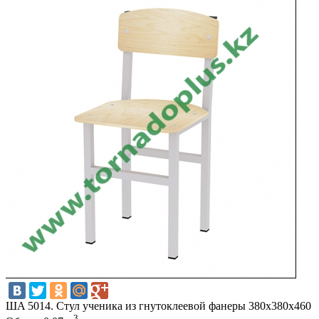
ШA 5014. Стул ученика из гнутоклеевой фанеры 380х380х460
3