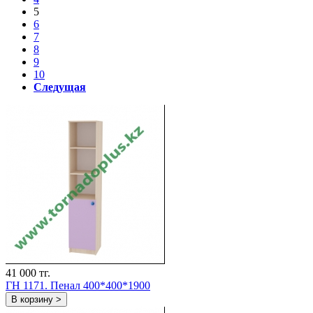
5
6
7
8
9
10
Следущая
41 000 тг.
ГH 1171. Пенал 400*400*1900
В корзину >