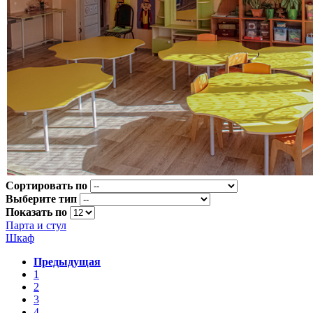
Сортировать по
Выберите тип
Показать по
Парта и стул
Шкаф
Предыдущая
1
2
3
4