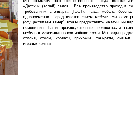
Мы понимаем всю ответственность, когда изготавли
«Детских (яслей) садов». Все производство проходит с
требованиям стандарта (ГОСТ). Наша мебель безопа
одновременно. Перед изготовлением мебели, мы осмат
(осуществляем замер), чтобы предоставить наилучший ва
помещения. Наши производственные возможности позво
мебель в максимально кротчайшие сроки. Мы рады предл
стулья, столы, кровати, прихожие, табуреты, скамьи
игровых комнат.