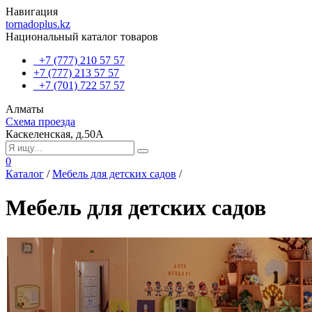
Навигация
tornadoplus.kz
Национальный каталог товаров
+7 (777) 210 57 57
+7 (777) 213 57 57
+7 (701) 722 57 57
Алматы
Схема проезда
Каскеленская, д.50А
0
Каталог
/
Мебель для детских садов
/
Мебель для детских садов