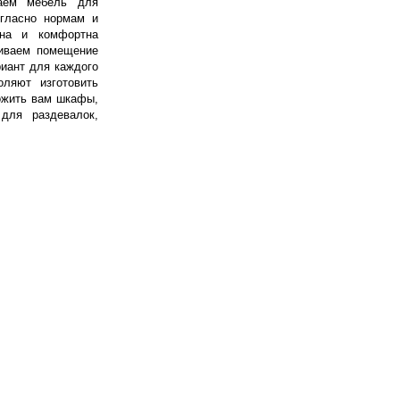
ваем мебель для
огласно нормам и
сна и комфортна
риваем помещение
риант для каждого
ляют изготовить
ожить вам шкафы,
 для раздевалок,