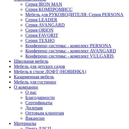
Серия IRON MAN
Серия КОМПРОМИСС
Мебель для РУКОВОДИТЕЛЯ: Серия PERSONA
Серия LEADER
Серия AVANGARD
Серия ORION
Серия FAVORIT
Серия ТЕХНО
Конференц системы: - комплект PERSONA
Конференц системы: - комплект AVANGARD
Конференц системы: - комплект VULGARIS
Школьная мебель
Мебель для детских садов
Мебель в стиле ЛОФТ (НОВИНКА)
Казарменная мебель
Мебель для гостиниц
О компании
О нас
Благодарности
Сертификаты
Дилерам
Оптовым клиентам
Вакансии
Материалы
Цвета ЛДСП