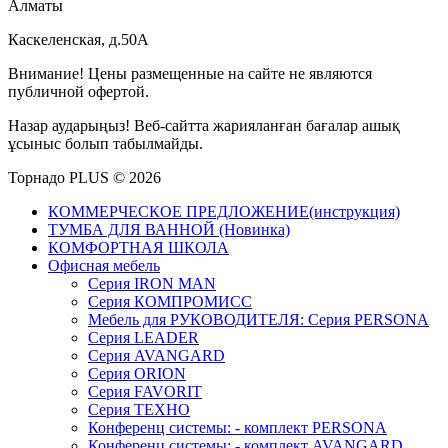
Алматы
Каскеленская, д.50А
Внимание! Цены размещенные на сайте не являются
публичной офертой.
Назар аударыңыз! Веб-сайтта жарияланған бағалар ашық
ұсыныс болып табылмайды.
Торнадо PLUS © 2026
КОММЕРЧЕСКОЕ ПРЕДЛОЖЕНИЕ(инструкция)
ТУМБА ДЛЯ ВАННОЙ (Новинка)
КОМФОРТНАЯ ШКОЛА
Офисная мебель
Серия IRON MAN
Серия КОМПРОМИСС
Мебель для РУКОВОДИТЕЛЯ: Серия PERSONA
Серия LEADER
Серия AVANGARD
Серия ORION
Серия FAVORIT
Серия ТЕХНО
Конференц системы: - комплект PERSONA
Конференц системы: - комплект AVANGARD