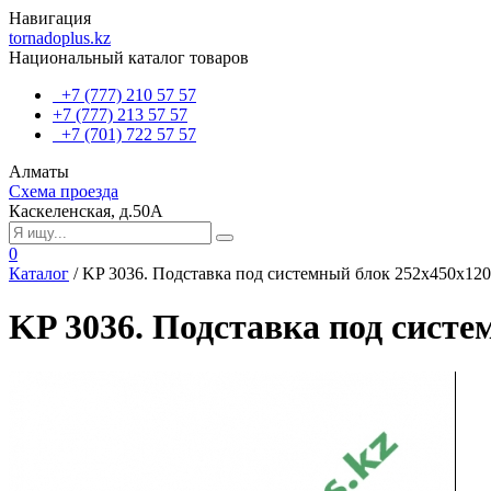
Навигация
tornadoplus.kz
Национальный каталог товаров
+7 (777) 210 57 57
+7 (777) 213 57 57
+7 (701) 722 57 57
Алматы
Схема проезда
Каскеленская, д.50А
0
Каталог
/
KP 3036. Подставка под системный блок 252х450х120
KP 3036. Подставка под систе