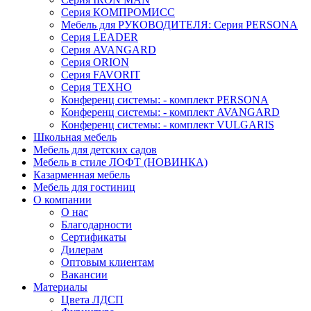
Серия КОМПРОМИСС
Мебель для РУКОВОДИТЕЛЯ: Серия PERSONA
Серия LEADER
Серия AVANGARD
Серия ORION
Серия FAVORIT
Серия ТЕХНО
Конференц системы: - комплект PERSONA
Конференц системы: - комплект AVANGARD
Конференц системы: - комплект VULGARIS
Школьная мебель
Мебель для детских садов
Мебель в стиле ЛОФТ (НОВИНКА)
Казарменная мебель
Мебель для гостиниц
О компании
О нас
Благодарности
Сертификаты
Дилерам
Оптовым клиентам
Вакансии
Материалы
Цвета ЛДСП