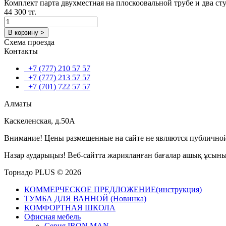
Комплект парта двухместная на плоскоовальной трубе и два ст
44 300 тг.
В корзину >
Схема проезда
Контакты
+7 (777) 210 57 57
+7 (777) 213 57 57
+7 (701) 722 57 57
Алматы
Каскеленская, д.50А
Внимание! Цены размещенные на сайте не являются публичной
Назар аударыңыз! Веб-сайтта жарияланған бағалар ашық ұсын
Торнадо PLUS © 2026
КОММЕРЧЕСКОЕ ПРЕДЛОЖЕНИЕ(инструкция)
ТУМБА ДЛЯ ВАННОЙ (Новинка)
КОМФОРТНАЯ ШКОЛА
Офисная мебель
Серия IRON MAN