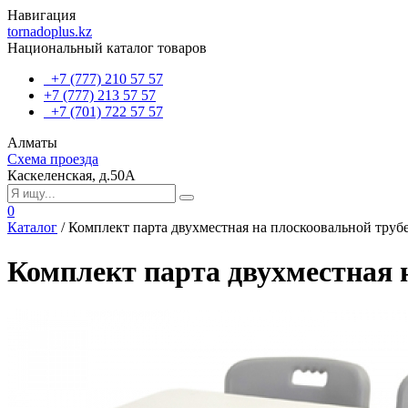
Навигация
tornadoplus.kz
Национальный каталог товаров
+7 (777) 210 57 57
+7 (777) 213 57 57
+7 (701) 722 57 57
Алматы
Схема проезда
Каскеленская, д.50А
0
Каталог
/
Комплект парта двухместная на плоскоовальной трубе
Комплект парта двухместная н