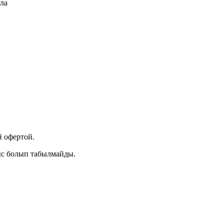
ула
 офертой.
ыс болып табылмайды.