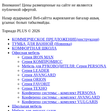
Внимание! Цены размещенные на сайте не являются
публичной офертой.
Назар аударыңыз! Веб-сайтта жарияланған бағалар ашық
ұсыныс болып табылмайды.
Торнадо PLUS © 2026
КОММЕРЧЕСКОЕ ПРЕДЛОЖЕНИЕ(инструкция)
ТУМБА ДЛЯ ВАННОЙ (Новинка)
КОМФОРТНАЯ ШКОЛА
Офисная мебель
Серия IRON MAN
Серия КОМПРОМИСС
Мебель для РУКОВОДИТЕЛЯ: Серия PERSONA
Серия LEADER
Серия AVANGARD
Серия ORION
Серия FAVORIT
Серия ТЕХНО
Конференц системы: - комплект PERSONA
Конференц системы: - комплект AVANGARD
Конференц системы: - комплект VULGARIS
Школьная мебель
Мебель для детских садов