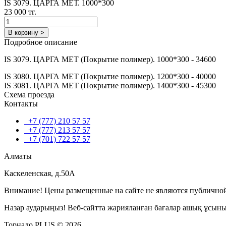
IS 3079. ЦАРГА МЕТ. 1000*300
23 000 тг.
В корзину >
Подробное описание
IS 3079. ЦАРГА МЕТ (Покрытие полимер). 1000*300 - 34600
IS 3080. ЦАРГА МЕТ (Покрытие полимер). 1200*300 - 40000
IS 3081. ЦАРГА МЕТ (Покрытие полимер). 1400*300 - 45300
Схема проезда
Контакты
+7 (777) 210 57 57
+7 (777) 213 57 57
+7 (701) 722 57 57
Алматы
Каскеленская, д.50А
Внимание! Цены размещенные на сайте не являются публичной
Назар аударыңыз! Веб-сайтта жарияланған бағалар ашық ұсын
Торнадо PLUS © 2026