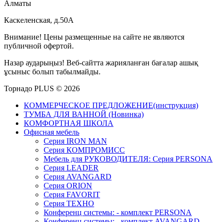
Алматы
Каскеленская, д.50А
Внимание! Цены размещенные на сайте не являются
публичной офертой.
Назар аударыңыз! Веб-сайтта жарияланған бағалар ашық
ұсыныс болып табылмайды.
Торнадо PLUS © 2026
КОММЕРЧЕСКОЕ ПРЕДЛОЖЕНИЕ(инструкция)
ТУМБА ДЛЯ ВАННОЙ (Новинка)
КОМФОРТНАЯ ШКОЛА
Офисная мебель
Серия IRON MAN
Серия КОМПРОМИСС
Мебель для РУКОВОДИТЕЛЯ: Серия PERSONA
Серия LEADER
Серия AVANGARD
Серия ORION
Серия FAVORIT
Серия ТЕХНО
Конференц системы: - комплект PERSONA
Конференц системы: - комплект AVANGARD