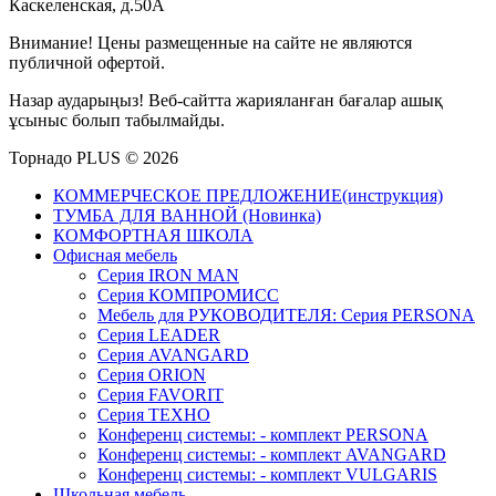
Каскеленская, д.50А
Внимание! Цены размещенные на сайте не являются
публичной офертой.
Назар аударыңыз! Веб-сайтта жарияланған бағалар ашық
ұсыныс болып табылмайды.
Торнадо PLUS © 2026
КОММЕРЧЕСКОЕ ПРЕДЛОЖЕНИЕ(инструкция)
ТУМБА ДЛЯ ВАННОЙ (Новинка)
КОМФОРТНАЯ ШКОЛА
Офисная мебель
Серия IRON MAN
Серия КОМПРОМИСС
Мебель для РУКОВОДИТЕЛЯ: Серия PERSONA
Серия LEADER
Серия AVANGARD
Серия ORION
Серия FAVORIT
Серия ТЕХНО
Конференц системы: - комплект PERSONA
Конференц системы: - комплект AVANGARD
Конференц системы: - комплект VULGARIS
Школьная мебель