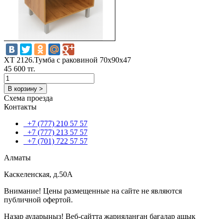
ХТ 2126.Тумба с раковиной 70x90x47
45 600 тг.
В корзину >
Схема проезда
Контакты
+7 (777) 210 57 57
+7 (777) 213 57 57
+7 (701) 722 57 57
Алматы
Каскеленская, д.50А
Внимание! Цены размещенные на сайте не являются
публичной офертой.
Назар аударыңыз! Веб-сайтта жарияланған бағалар ашық