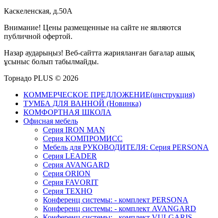
Каскеленская, д.50А
Внимание! Цены размещенные на сайте не являются
публичной офертой.
Назар аударыңыз! Веб-сайтта жарияланған бағалар ашық
ұсыныс болып табылмайды.
Торнадо PLUS © 2026
КОММЕРЧЕСКОЕ ПРЕДЛОЖЕНИЕ(инструкция)
ТУМБА ДЛЯ ВАННОЙ (Новинка)
КОМФОРТНАЯ ШКОЛА
Офисная мебель
Серия IRON MAN
Серия КОМПРОМИСС
Мебель для РУКОВОДИТЕЛЯ: Серия PERSONA
Серия LEADER
Серия AVANGARD
Серия ORION
Серия FAVORIT
Серия ТЕХНО
Конференц системы: - комплект PERSONA
Конференц системы: - комплект AVANGARD
Конференц системы: - комплект VULGARIS