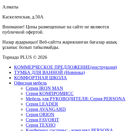
Алматы
Каскеленская, д.50А
Внимание! Цены размещенные на сайте не являются
публичной офертой.
Назар аударыңыз! Веб-сайтта жарияланған бағалар ашық
ұсыныс болып табылмайды.
Торнадо PLUS © 2026
КОММЕРЧЕСКОЕ ПРЕДЛОЖЕНИЕ(инструкция)
ТУМБА ДЛЯ ВАННОЙ (Новинка)
КОМФОРТНАЯ ШКОЛА
Офисная мебель
Серия IRON MAN
Серия КОМПРОМИСС
Мебель для РУКОВОДИТЕЛЯ: Серия PERSONA
Серия LEADER
Серия AVANGARD
Серия ORION
Серия FAVORIT
Серия ТЕХНО
Конференц системы: - комплект PERSONA