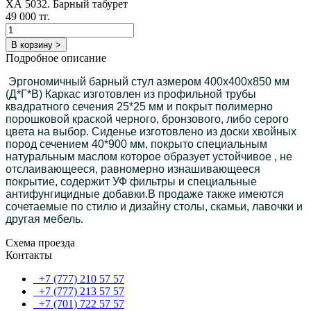
ХА 5032. Барный табурет
49 000 тг.
В корзину >
Подробное описание
Эргономичный барный стул азмером 400х400х850 мм
(Д*Г*В) Каркас изготовлен из профильной трубы
квадратного сечения 25*25 мм и покрыт полимерно
порошковой краской черного, бронзового, либо серого
цвета на выбор. Сиденье изготовлено из доски хвойных
пород сечением 40*900 мм, покрыто специальным
натуральным маслом которое образует устойчивое , не
отслаивающееся, равномерно изнашивающееся
покрытие, содержит УФ фильтры и специальные
антифунгицидные добавки.В продаже также имеются
сочетаемые по стилю и дизайну столы, скамьи, лавочки и
другая мебель.
Схема проезда
Контакты
+7 (777) 210 57 57
+7 (777) 213 57 57
+7 (701) 722 57 57