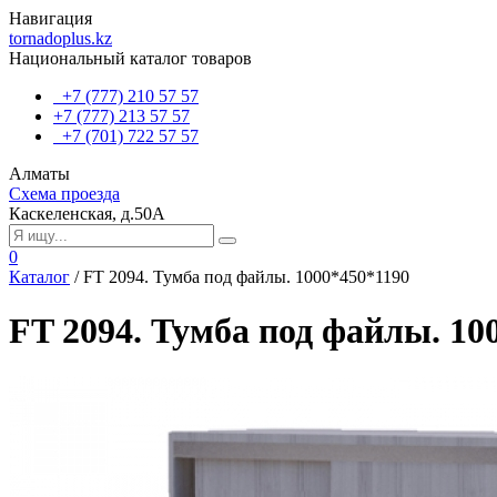
Навигация
tornadoplus.kz
Национальный каталог товаров
+7 (777) 210 57 57
+7 (777) 213 57 57
+7 (701) 722 57 57
Алматы
Схема проезда
Каскеленская, д.50А
0
Каталог
/
FT 2094. Тумба под файлы. 1000*450*1190
FT 2094. Тумба под файлы. 10