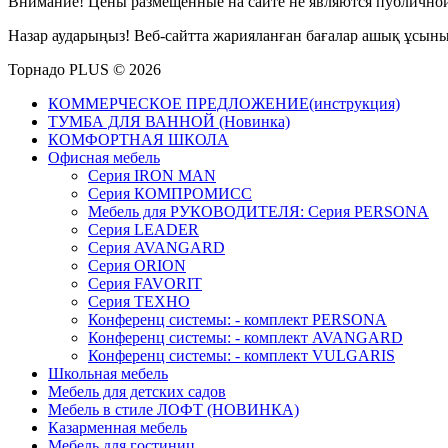
Внимание! Цены размещенные на сайте не являются публичной
Назар аударыңыз! Веб-сайтта жарияланған бағалар ашық ұсын
Торнадо PLUS © 2026
КОММЕРЧЕСКОЕ ПРЕДЛОЖЕНИЕ(инструкция)
ТУМБА ДЛЯ ВАННОЙ (Новинка)
КОМФОРТНАЯ ШКОЛА
Офисная мебель
Серия IRON MAN
Серия КОМПРОМИСС
Мебель для РУКОВОДИТЕЛЯ: Серия PERSONA
Серия LEADER
Серия AVANGARD
Серия ORION
Серия FAVORIT
Серия ТЕХНО
Конференц системы: - комплект PERSONA
Конференц системы: - комплект AVANGARD
Конференц системы: - комплект VULGARIS
Школьная мебель
Мебель для детских садов
Мебель в стиле ЛОФТ (НОВИНКА)
Казарменная мебель
Мебель для гостиниц