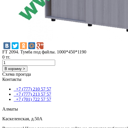
FT 2094. Тумба под файлы. 1000*450*1190
0 тг.
В корзину >
Схема проезда
Контакты
+7 (777) 210 57 57
+7 (777) 213 57 57
+7 (701) 722 57 57
Алматы
Каскеленская, д.50А