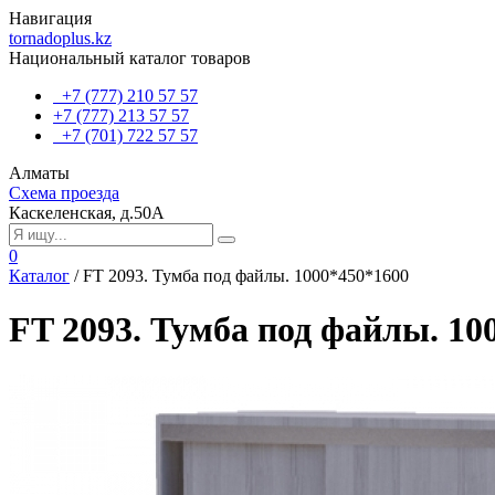
Навигация
tornadoplus.kz
Национальный каталог товаров
+7 (777) 210 57 57
+7 (777) 213 57 57
+7 (701) 722 57 57
Алматы
Схема проезда
Каскеленская, д.50А
0
Каталог
/
FT 2093. Тумба под файлы. 1000*450*1600
FT 2093. Тумба под файлы. 10