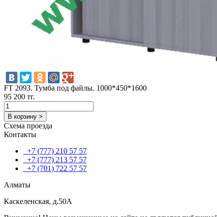
FT 2093. Тумба под файлы. 1000*450*1600
95 200 тг.
В корзину >
Схема проезда
Контакты
+7 (777) 210 57 57
+7 (777) 213 57 57
+7 (701) 722 57 57
Алматы
Каскеленская, д.50А