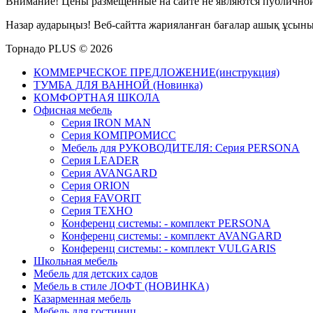
Внимание! Цены размещенные на сайте не являются публичной
Назар аударыңыз! Веб-сайтта жарияланған бағалар ашық ұсын
Торнадо PLUS © 2026
КОММЕРЧЕСКОЕ ПРЕДЛОЖЕНИЕ(инструкция)
ТУМБА ДЛЯ ВАННОЙ (Новинка)
КОМФОРТНАЯ ШКОЛА
Офисная мебель
Серия IRON MAN
Серия КОМПРОМИСС
Мебель для РУКОВОДИТЕЛЯ: Серия PERSONA
Серия LEADER
Серия AVANGARD
Серия ORION
Серия FAVORIT
Серия ТЕХНО
Конференц системы: - комплект PERSONA
Конференц системы: - комплект AVANGARD
Конференц системы: - комплект VULGARIS
Школьная мебель
Мебель для детских садов
Мебель в стиле ЛОФТ (НОВИНКА)
Казарменная мебель
Мебель для гостиниц