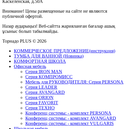
Каскеленская, д.50А
Внимание! Цены размещенные на сайте не являются
публичной офертой.
Назар аударыңыз! Веб-сайтта жарияланған бағалар ашық
ұсыныс болып табылмайды.
Торнадо PLUS © 2026
КОММЕРЧЕСКОЕ ПРЕДЛОЖЕНИЕ(инструкция)
ТУМБА ДЛЯ ВАННОЙ (Новинка)
КОМФОРТНАЯ ШКОЛА
Офисная мебель
Серия IRON MAN
Серия КОМПРОМИСС
Мебель для РУКОВОДИТЕЛЯ: Серия PERSONA
Серия LEADER
Серия AVANGARD
Серия ORION
Серия FAVORIT
Серия ТЕХНО
Конференц системы: - комплект PERSONA
Конференц системы: - комплект AVANGARD
Конференц системы: - комплект VULGARIS
Школьная мебель