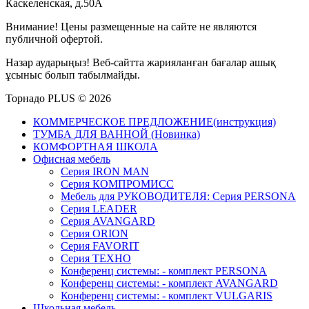
Каскеленская, д.50А
Внимание! Цены размещенные на сайте не являются
публичной офертой.
Назар аударыңыз! Веб-сайтта жарияланған бағалар ашық
ұсыныс болып табылмайды.
Торнадо PLUS © 2026
КОММЕРЧЕСКОЕ ПРЕДЛОЖЕНИЕ(инструкция)
ТУМБА ДЛЯ ВАННОЙ (Новинка)
КОМФОРТНАЯ ШКОЛА
Офисная мебель
Серия IRON MAN
Серия КОМПРОМИСС
Мебель для РУКОВОДИТЕЛЯ: Серия PERSONA
Серия LEADER
Серия AVANGARD
Серия ORION
Серия FAVORIT
Серия ТЕХНО
Конференц системы: - комплект PERSONA
Конференц системы: - комплект AVANGARD
Конференц системы: - комплект VULGARIS
Школьная мебель