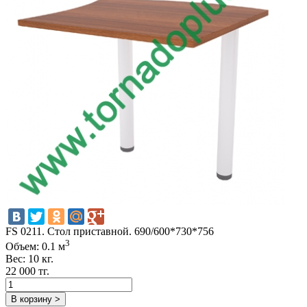
FS 0211. Стол приставной. 690/600*730*756
3
Объем: 0.1 м
Вес: 10 кг.
22 000 тг.
В корзину >