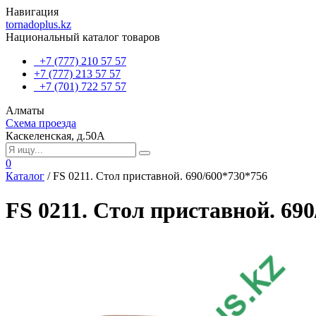
Навигация
tornadoplus.kz
Национальный каталог товаров
+7 (777) 210 57 57
+7 (777) 213 57 57
+7 (701) 722 57 57
Алматы
Схема проезда
Каскеленская, д.50А
0
Каталог
/
FS 0211. Стол приставной. 690/600*730*756
FS 0211. Стол приставной. 69